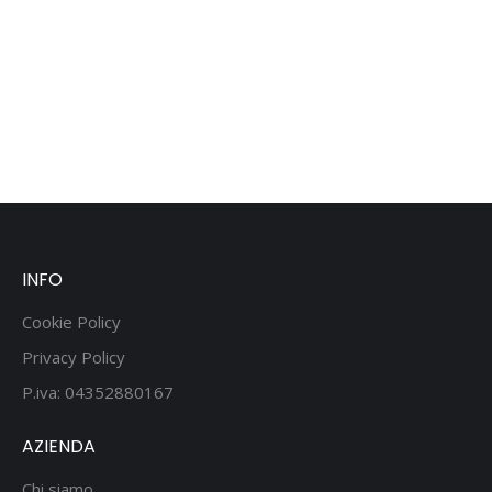
BIO-IND1
INFO
Cookie Policy
Privacy Policy
P.iva: 04352880167
AZIENDA
Chi siamo