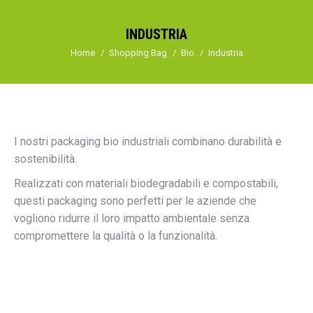
INDUSTRIA
Tu sei qui:
Home
Shopping Bag
Bio
Industria
I nostri packaging bio industriali combinano durabilità e
sostenibilità.
Realizzati con materiali biodegradabili e compostabili,
questi packaging sono perfetti per le aziende che
vogliono ridurre il loro impatto ambientale senza
compromettere la qualità o la funzionalità.