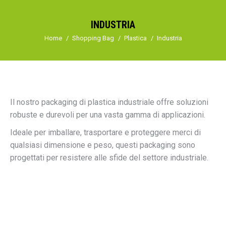
INDUSTRIA
Tu sei qui:
Home
Shopping Bag
Plastica
Industria
Il nostro packaging di plastica industriale offre soluzioni
robuste e durevoli per una vasta gamma di applicazioni.
Ideale per imballare, trasportare e proteggere merci di
qualsiasi dimensione e peso, questi packaging sono
progettati per resistere alle sfide del settore industriale.