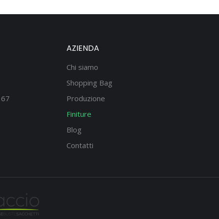
AZIENDA
Chi siamo
Shopping Bag
167
Produzione
Finiture
Blog
Contatti