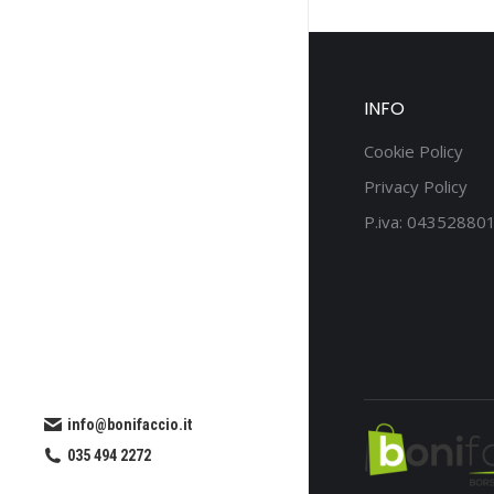
INFO
Cookie Policy
Privacy Policy
P.iva: 04352880
info@bonifaccio.it
035 494 2272