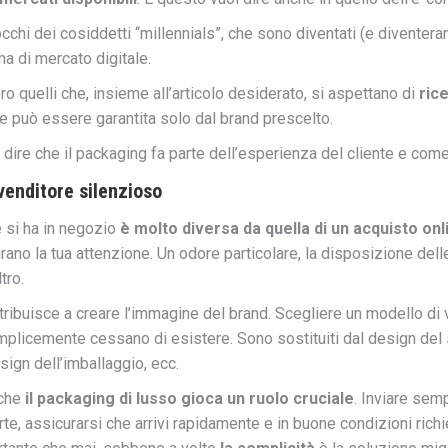
occhi dei cosiddetti “millennials”, che sono diventati (e diventera
a di mercato digitale.
ro quelli che, insieme all’articolo desiderato, si aspettano di
ric
e può essere garantita solo dal brand prescelto.
ire che il packaging fa parte dell’esperienza del cliente e come
venditore silenzioso
 si ha in negozio
è molto diversa da quella di un acquisto onl
rano la tua attenzione. Un odore particolare, la disposizione delle
tro.
ribuisce a creare l’immagine del brand. Scegliere un modello di v
licemente cessano di esistere. Sono sostituiti dal design del sit
ign dell’imballaggio, ecc.
 che
il packaging di lusso gioca un ruolo cruciale
. Inviare sem
arte, assicurarsi che arrivi rapidamente e in buone condizioni richi