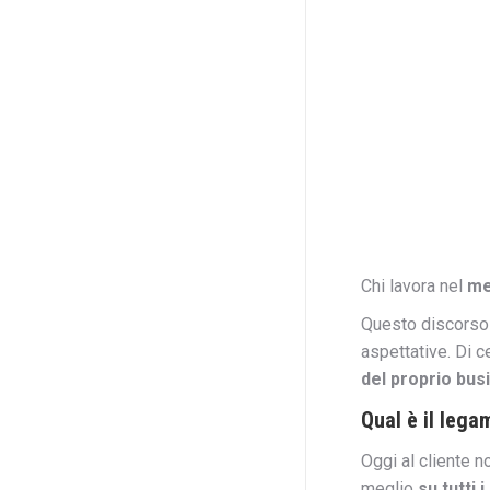
Chi lavora nel
me
Questo discors
aspettative. Di c
del proprio bus
Qual è il lega
Oggi al cliente n
meglio
su tutti 