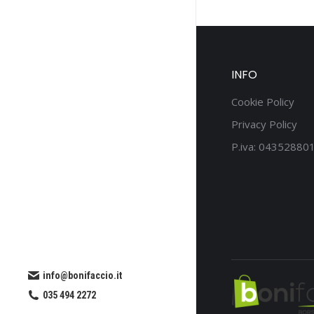
INFO
Cookie Policy
Privacy Policy
P.iva: 04352880
info@bonifaccio.it
035 494 2272