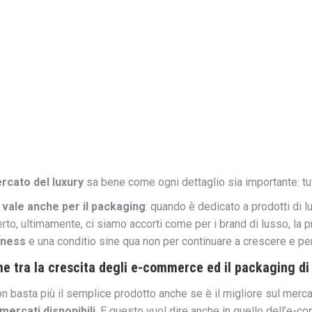
rcato del luxury
sa bene come ogni dettaglio sia importante: tu
o
vale anche per il packaging
: quando è dedicato a prodotti di 
erto, ultimamente, ci siamo accorti come per i brand di lusso, la
iness
e una conditio sine qua non per continuare a crescere e per 
me tra la crescita degli e-commerce ed il packaging di
on basta più il semplice prodotto anche se è il migliore sul merca
i mercati disponibili
. E questo vuol dire anche in quello dell’e-c