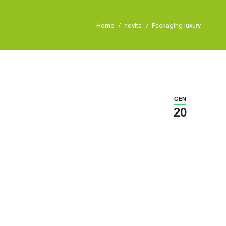
Tu sei qui:
Home
novità
Packaging luxury
GEN
20