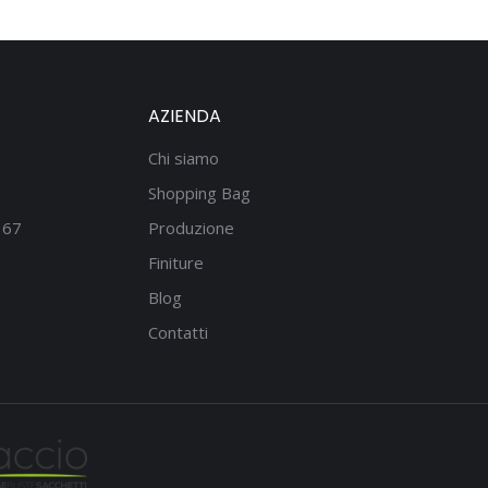
AZIENDA
Chi siamo
Shopping Bag
167
Produzione
Finiture
Blog
Contatti