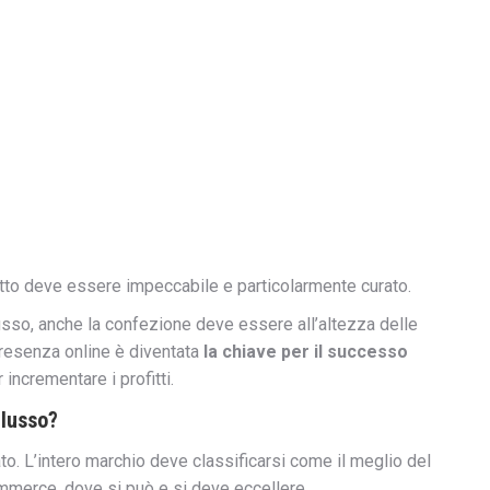
tto deve essere impeccabile e particolarmente curato.
lusso, anche la confezione deve essere all’altezza delle
 presenza online è diventata
la chiave per il successo
incrementare i profitti.
 lusso?
to. L’intero marchio deve classificarsi come il meglio del
ommerce, dove si può e si deve eccellere.