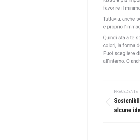
lusso è più impo
favorire il minim
Tuttavia, anche s
è proprio l’immag
Quindi sta a te sc
colori, la forma 
Puoi scegliere d
all’interno. O an
Naviga
PRECEDENTE
tra
Sostenibil
Post
alcune id
i
precedente:
post