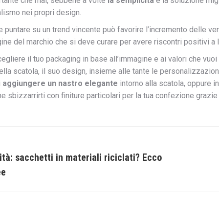
rtante che mai, sebbene a volte
la semplicità
è la soluzione migl
alismo nei propri design.
e puntare su un trend vincente può favorire l’incremento delle ven
ine del marchio che si deve curare per avere riscontri positivi a 
egliere il tuo packaging in base all’immagine e ai valori che vuoi c
della scatola, il suo design, insieme alle tante le personalizzazi
i
aggiungere un nastro elegante
intorno alla scatola, oppure i
che sbizzarrirti con finiture particolari per la tua confezione grazi
ità: sacchetti in materiali riciclati? Ecco
Prossi
ee
post: