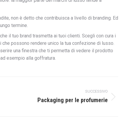
iore: la maggior parte dei marchi di lusso tende a
dite, non è detto che contribuisca a livello di branding. Ed
lungo termine.
he il tuo brand trasmetta ai tuoi clienti. Scegli con cura i
oni che possono rendere unico la tua confezione di lusso.
nserire una finestra che ti permetta di vedere il prodotto
e ad esempio alla goffratura.
SUCCESSIVO
Packaging per le profumerie
mo