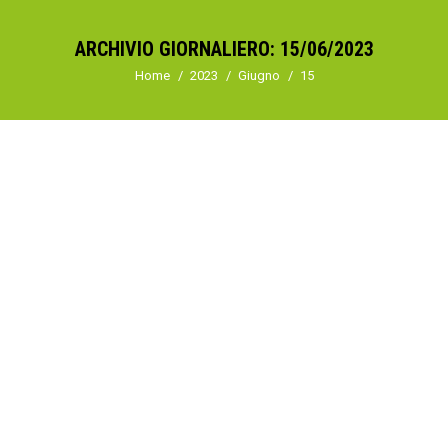
ARCHIVIO GIORNALIERO:
15/06/2023
Tu sei qui:
Home
2023
Giugno
15